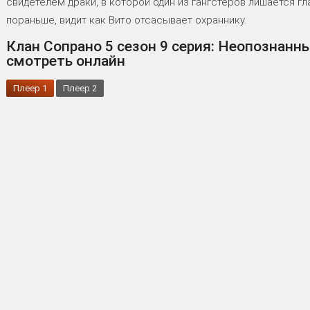
свидетелем драки, в которой один из гангстеров лишается гла
пораньше, видит как Вито отсасывает охраннику.
Клан Сопрано 5 сезон 9 серия: Неопознанн
смотреть онлайн
Плеер 1
Плеер 2