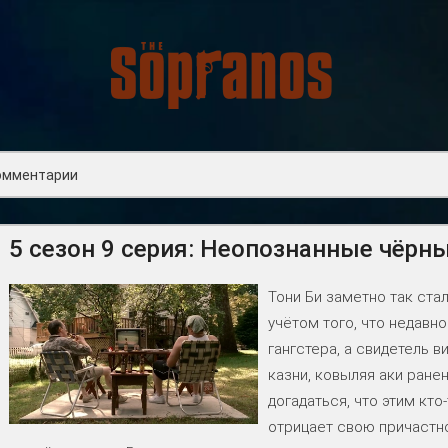
омментарии
5 сезон 9 серия: Неопознанные чёр
Тони Би заметно так стал
учётом того, что недавно
гангстера, а свидетель в
казни, ковыляя аки ране
догадаться, что этим кто
отрицает свою причастно