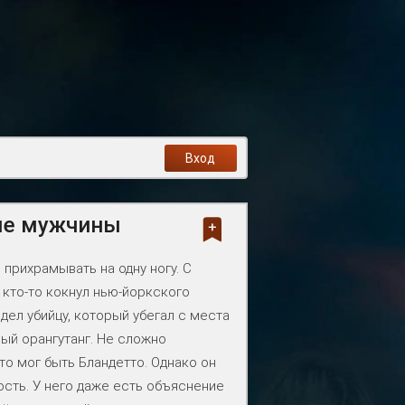
Вход
ные мужчины
 прихрамывать на одну ногу. С
 кто-то кокнул нью-йоркского
идел убийцу, который убегал с места
ный орангутанг. Не сложно
-то мог быть Бландетто. Однако он
сть. У него даже есть объяснение