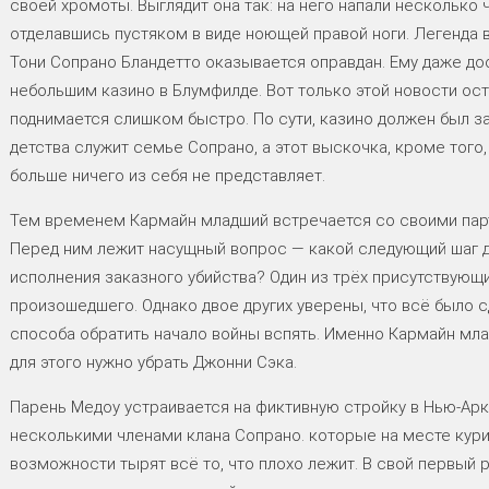
своей хромоты. Выглядит она так: на него напали несколько ч
отделавшись пустяком в виде ноющей правой ноги. Легенда 
Тони Сопрано Бландетто оказывается оправдан. Ему даже д
небольшим казино в Блумфилде. Вот только этой новости ос
поднимается слишком быстро. По сути, казино должен был з
детства служит семье Сопрано, а этот выскочка, кроме того
больше ничего из себя не представляет.
Тем временем Кармайн младший встречается со своими парт
Перед ним лежит насущный вопрос — какой следующий шаг д
исполнения заказного убийства? Один из трёх присутствующ
произошедшего. Однако двое других уверены, что всё было с
способа обратить начало войны вспять. Именно Кармайн мл
для этого нужно убрать Джонни Сэка.
Парень Медоу устраивается на фиктивную стройку в Нью-Арк
несколькими членами клана Сопрано. которые на месте кури
возможности тырят всё то, что плохо лежит. В свой первый 