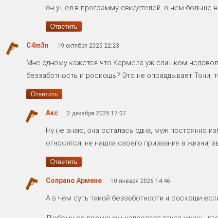
он ушел в программу свидетелей. о нем больше н
Ответить
C4m3n
19 октября 2025 22:23
Мне одному кажется что Кармела уж слишком недовол
беззаботность и роскошь? Это не оправдывает Тони, т
Ответить
Акс
2 декабря 2025 17:07
Ну не знаю, она осталась одна, муж постоянно из
относятся, не нашла своего призвания в жизни, з
Ответить
Сопрано Армене
10 января 2026 14:46
А в чем суть такой беззаботности и роскоши есл
Любому со временем надоедает такая жизнь, где