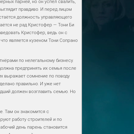
ёрных парней, но он успел свалить,
выглядит правдиво. И перед лицом
остаётся должность управляющего
таётся не рад Кристофер — Тони Би
аведовать Кристофер, ведь он с
, что является кузеном Тони Сопрано
нёрами по нелегальному бизнесу.
олжна предпринять их семья после
их выражает сомнение по поводу
делано правильно. И уже нет
адший должен возглавить семью. Но
е. Там он знакомится с
руют работу строителей и по
рабочий день парень становится